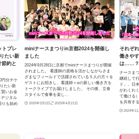
ットプレ
miniナースまつりin京都2024を開催し
それぞ
りたい新
ました
働きやす
計節約と
は……
2024年9月28日に京都でminiナースまつりが開催
されました。 看護師の資格を活かしながらさま
ナースま
ざまなフィールドで活躍されている５人の方々を
継続して
00円分チケ
ゲストにお招きし、看護師＋αの新しい働き方を
ド」。日
知りたい新
トークライブでお届けしました。 その後、立食
がわくわ
と賢いお金
スタイルで食事を楽し...
て働ける
スデジタル
を共有するこ
「周りも始め
2025年3月2日
2025年4月21日
2024年1