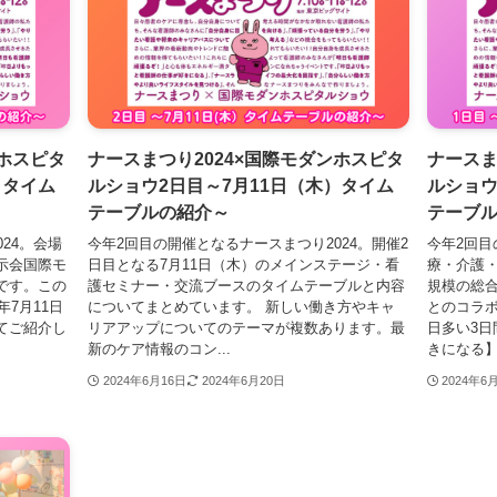
ンホスピタ
ナースまつり2024×国際モダンホスピタ
ナースま
）タイム
ルショウ2日目～7月11日（木）タイム
ルショウ
テーブルの紹介～
テーブ
24。会場
今年2回目の開催となるナースまつり2024。開催2
今年2回目
示会国際モ
日目となる7月11日（木）のメインステージ・看
療・介護
です。この
護セミナー・交流ブースのタイムテーブルと内容
規模の総
年7月11日
についてまとめています。 新しい働き方やキャ
とのコラボ
てご紹介し
リアアップについてのテーマが複数あります。最
日多い3
新のケア情報のコン...
きになる】
2024年6月16日
2024年6月20日
2024年6