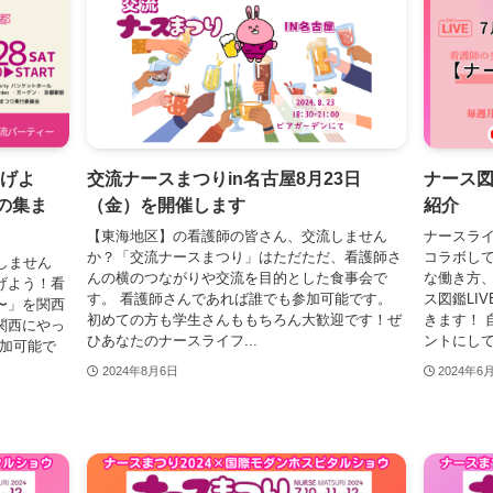
なげよ
交流ナースまつりin名古屋8月23日
ナース図
の集ま
（金）を開催します
紹介
【東海地区】の看護師の皆さん、交流しません
ナースラ
か？「交流ナースまつり」はただただ、看護師さ
コラボし
しません
んの横のつながりや交流を目的とした食事会で
な働き方、
なげよう！看
す。 看護師さんであれば誰でも参加可能です。
ス図鑑LI
〜」を関西
初めての方も学生さんももちろん大歓迎です！ぜ
きます！ 
関西にやっ
ひあなたのナースライフ...
ントにして
参加可能で
2024年8月6日
2024年6