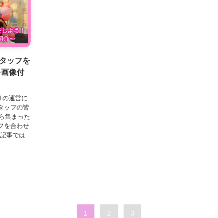
タッフを
を画像付
つりの運営に
タッフの皆
ら集まった
フを合わせ
の記事では
1
2
3