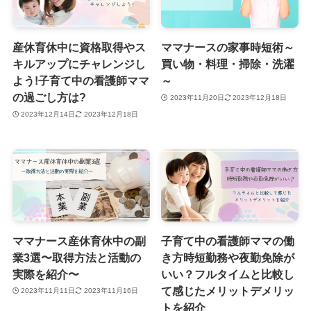
産休育休中に資格取得やス
ママナースの家事時短術～
キルアップにチャレンジし
買い物・料理・掃除・洗濯
よう!子育て中の看護師ママ
～
の過ごし方は?
2023年11月20日
2023年12月18日
2023年12月14日
2023年12月18日
ママナース産休育休中の副
子育て中の看護師ママの働
業3選〜取得方法と活動の
き方時短勤務や夜勤免除が
実際を紹介〜
いい？フルタイムと比較し
て感じたメリットデメリッ
2023年11月11日
2023年11月16日
トを紹介