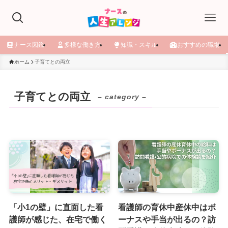
ナース図鑑
多様な働き方
知識・スキル
おすすめの職場
ホーム
子育てとの両立
子育てとの両立
– category –
「小1の壁」に直面した看
看護師の育休中産休中はボ
護師が感じた、在宅で働く
ーナスや手当が出るの？訪