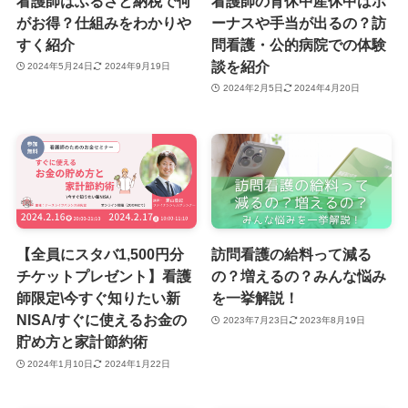
看護師はふるさと納税で何
看護師の育休中産休中はボ
がお得？仕組みをわかりや
ーナスや手当が出るの？訪
すく紹介
問看護・公的病院での体験
談を紹介
2024年5月24日
2024年9月19日
2024年2月5日
2024年4月20日
【全員にスタバ1,500円分
訪問看護の給料って減る
チケットプレゼント】看護
の？増えるの？みんな悩み
師限定\今すぐ知りたい新
を一挙解説！
NISA/すぐに使えるお金の
2023年7月23日
2023年8月19日
貯め方と家計節約術
2024年1月10日
2024年1月22日