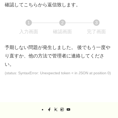
確認してこちらから返信致します。
1
2
3
入力画面
現
確認画面
現
完了画面
現
在
在
在
表
表
表
予期しない問題が発生しました。 後でもう一度や
示
示
示
り直すか、他の方法で管理者に連絡してくださ
さ
さ
さ
い。
れ
れ
れ
て
て
て
(status: SyntaxError: Unexpected token < in JSON at position 0)
い
い
い
る
る
る
画
画
画
面
面
面
で
で
で
す。
す。
す。