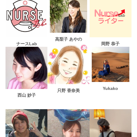
高梨子 あやの
ナースLab
岡野 恭子
Yukako
只野 香奈美
西山 妙子