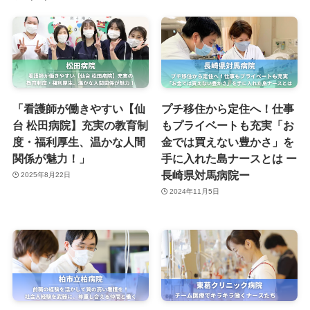
「看護師が働きやすい【仙
プチ移住から定住へ！仕事
台 松田病院】充実の教育制
もプライベートも充実「お
度・福利厚生、温かな人間
金では買えない豊かさ」を
関係が魅力！」
手に入れた島ナースとは ー
長崎県対馬病院ー
2025年8月22日
2024年11月5日