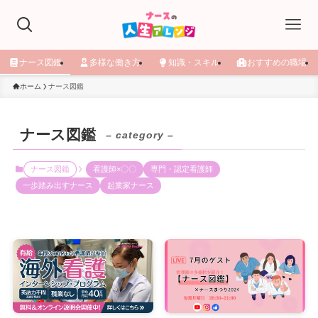
ナース図鑑
多様な働き方
知識・スキル
おすすめの職場
ホーム
ナース図鑑
ナース図鑑
– category –
ナース図鑑
看護師×〇〇
専門・認定看護師
一歩踏み出すナース
起業家ナース