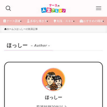
ナース図鑑
多様な働き方
知識・スキル
おすすめの職場
ホーム
ほっしーの執筆記事
ほっしー
– Author –
ほっしー
看護師歴20年以上。