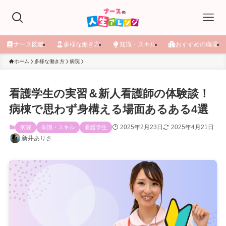
ナース図鑑
多様な働き方
知識・スキル
おすすめの職場
ホーム
多様な働き方
病院
看護学生の実習＆新人看護師の体験談！
病棟で思わず身構える場面あるある4選
2025年2月23日
2025年4月21日
病院
知識・スキル
看護学生
新井ありさ