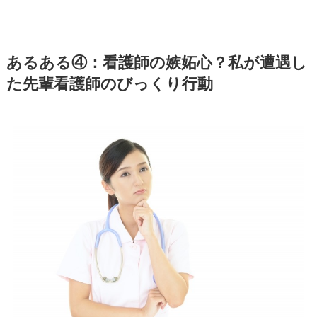
あるある④：看護師の嫉妬心？私が遭遇し
た先輩看護師のびっくり行動