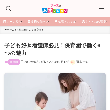
ナース図鑑
多様な働き方
知識・スキル
おすすめの職場
ホーム
多様な働き方
保育園
子ども好き看護師必見！保育園で働く6
つの魅力
2022年6月25日
2023年3月12日
岡本 恵海
保育園