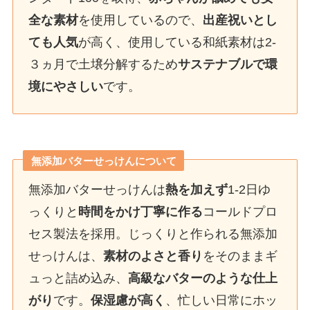
全な素材
を使用しているので、
出産祝いとし
ても人気
が高く、使用している和紙素材は2-
３ヵ月で土壌分解するため
サステナブルで環
境にやさしい
です。
無添加バターせっけんについて
無添加バターせっけんは
熱を加えず
1-2日ゆ
っくりと
時間をかけ丁寧に作る
コールドプロ
セス製法を採用。じっくりと作られる無添加
せっけんは、
素材のよさと香り
をそのままギ
ュっと詰め込み、
高級なバターのような仕上
がり
です。
保湿慮が高く
、忙しい日常にホッ