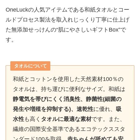
OneLuckの人気アイテムである和紙タオルとコー
ルドプロセス製法を取入れじっくり丁寧に仕上げ
た無添加せっけんの“肌にやさしいギフトBox”で
す。
タオルについて
和紙とコットンを使用した天然素材100％の
タオルは、持ち運びに便利なサイズ。和紙は
静電気を帯びにくく消臭性、静菌性(細菌の
発生や増殖を抑制する)、速乾性
に優れ、
吸
水性
も高く
タオルに最適な素材
です。また、
繊維の国際安全基準であるエコテックススタ
ンダード100を取得、
赤ちゃんが舐めても安