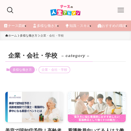
ナース図鑑
多様な働き方
知識・スキル
おすすめの職場
ホーム
多様な働き方
企業・会社・学校
企業・会社・学校
– category –
多様な働き方
企業・会社・学校
美容で認知症予防！高齢者
看護教員向いてる人は？働