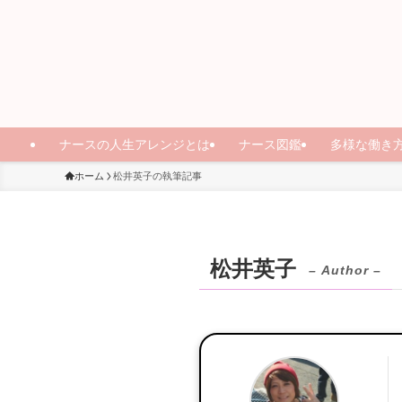
ナースの人生アレンジとは
ナース図鑑
多様な働き
ホーム
松井英子の執筆記事
松井英子
– Author –