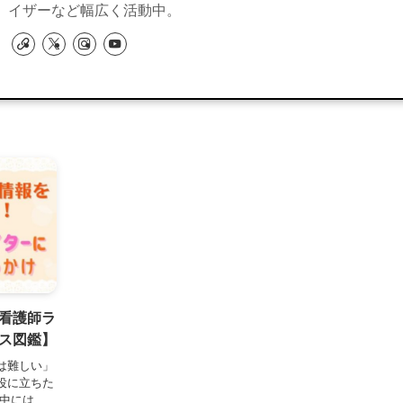
イザーなど幅広く活動中。
看護師ラ
ス図鑑】
は難しい」
役に立ちた
の中には、