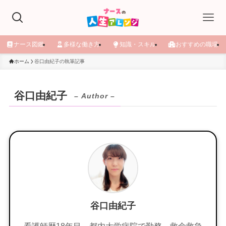
ナース図鑑
多様な働き方
知識・スキル
おすすめの職場
ホーム
谷口由紀子の執筆記事
谷口由紀子
– Author –
谷口由紀子
看護師歴18年目。都内大学病院で勤務。救命救急