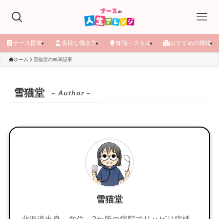
ナース図鑑
多様な働き方
知識・スキル
おすすめの職場
ホーム
雪猫堂の執筆記事
雪猫堂
– Author –
雪猫堂
北海道出身、在住。2か所の病院でリハビリ病棟、