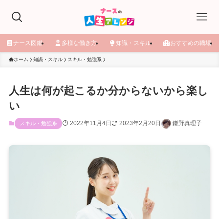
ナース図鑑
多様な働き方
知識・スキル
おすすめの職場
ホーム
知識・スキル
スキル・勉強系
人生は何が起こるか分からないから楽し
い
2022年11月4日
2023年2月20日
鎌野真理子
スキル・勉強系