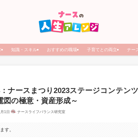
方
知識・スキル
おすすめの職場
子育てとの両立
ナー
.3：ナースまつり2023ステージコンテン
電図の極意・資産形成～
1月1日
ナースライフバランス研究室
います。