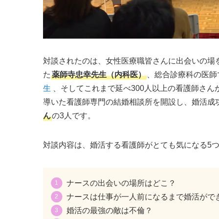
対談されたのは、女性医療職皆さんに出会いの場
た
薬師寺忠幸先生（内科医）
、総合診療科の医師
生
、そしてこれまで延べ300人以上の看護師さ
導いた看護師専門の結婚相談所を開設し、婚活成
ん
の3人です。
対談内容は、婚活する看護師がとても気になる5
ナースの出会いの場所はどこ？
ナースは仕事が一人前になるまで婚活がで
婚活の最強の敵は不倫？