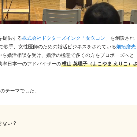
を提供する
株式会社ドクターズインク「女医コン」
を創設され
で歌手、女性医師のための婚活ビジネスをされている
畑拓磨先
んから婚活相談を受け、婚活の極意で多くの方をプロポーズへと
功率日本一のアドバイザーの
横山 英理子（よこやま えりこ）
つのテーマでした。
きない？