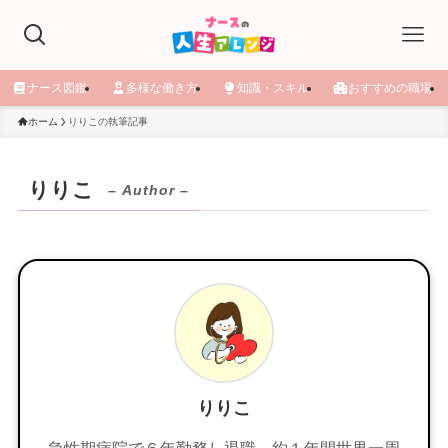
ナース図鑑
多様な働き方
知識・スキル
おすすめの職場
ホーム
りりこの執筆記事
りりこ
– Author –
りりこ
急性期病院で６年勤務し退職、約１年間世界一周