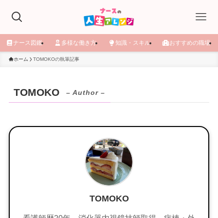
ナース図鑑
多様な働き方
知識・スキル
おすすめの職場
ホーム
TOMOKOの執筆記事
TOMOKO
– Author –
TOMOKO
看護師歴20年、消化器内視鏡技師取得。病棟・外