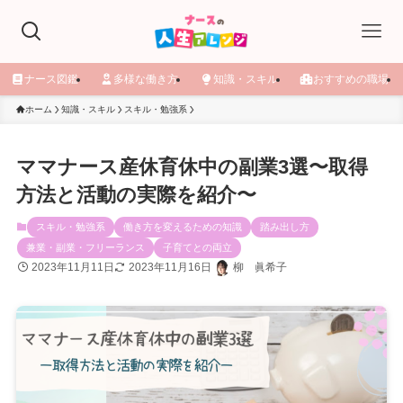
ナース図鑑
多様な働き方
知識・スキル
おすすめの職場
ホーム
知識・スキル
スキル・勉強系
ママナース産休育休中の副業3選〜取得
方法と活動の実際を紹介〜
スキル・勉強系
働き方を変えるための知識
踏み出し方
兼業・副業・フリーランス
子育てとの両立
2023年11月11日
2023年11月16日
柳 眞希子