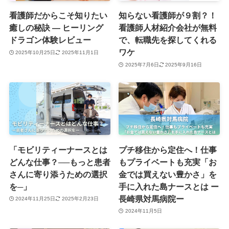
看護師だからこそ知りたい
知らない看護師が９割？！
癒しの秘訣 ― ヒーリング
看護師人材紹介会社が無料
ドラゴン体験レビュー
で、転職先を探してくれる
ワケ
2025年10月25日
2025年11月1日
2025年7月6日
2025年9月16日
「モビリティーナースとは
プチ移住から定住へ！仕事
どんな仕事？──もっと患者
もプライベートも充実「お
さんに寄り添うための選択
金では買えない豊かさ」を
を─」
手に入れた島ナースとは ー
長崎県対馬病院ー
2024年11月25日
2025年2月23日
2024年11月5日