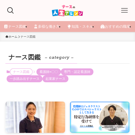
ナース図鑑
多様な働き方
知識・スキル
おすすめの職場
ホーム
ナース図鑑
ナース図鑑
– category –
ナース図鑑
看護師×〇〇
専門・認定看護師
一歩踏み出すナース
起業家ナース