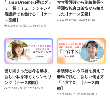
｢I am a Dreamer｣夢はグラ
ママ看護師から副編集長へ
ミー賞！ミュージシャン×
華麗な転身は苦悩から始ま
看護師でも働ける！【ナー
った【ナース図鑑】
ス図鑑】
2023年5月6日
2023年6月2日
2023年5月13日
2023年6月10日
凝り固まった思考を解き、
看護師という武器を携えて
新しい私を導くカウンセリ
離島で挑む、新しい働き方
ング【ナース図鑑】
「半官半X」【ナース図
鑑】
2023年4月26日
2023年6月2日
2023年4月15日
2023年6月2日