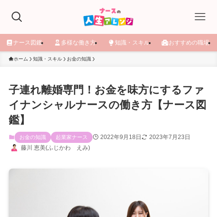
ナース図鑑
多様な働き方
知識・スキル
おすすめの職場
ホーム
知識・スキル
お金の知識
子連れ離婚専門！お金を味方にするファ
イナンシャルナースの働き方【ナース図
鑑】
2022年9月18日
2023年7月23日
お金の知識
起業家ナース
藤川 恵美(ふじかわ えみ)