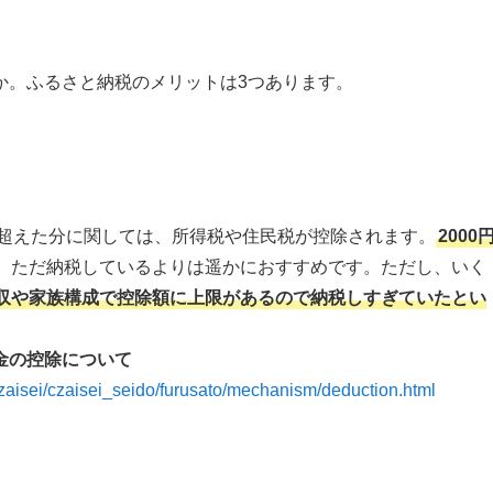
か。ふるさと納税のメリットは3つあります。
を超えた分に関しては、所得税や住民税が控除されます。
2000
、ただ納税しているよりは遥かにおすすめです。ただし、いく
収や家族構成で控除額に上限があるので納税しすぎていたとい
金の控除について
czaisei/czaisei_seido/furusato/mechanism/deduction.html