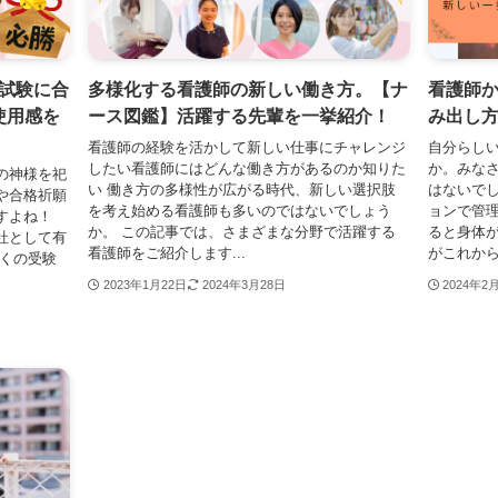
試験に合
多様化する看護師の新しい働き方。【ナ
看護師
使用感を
ース図鑑】活躍する先輩を一挙紹介！
み出し
看護師の経験を活かして新しい仕事にチャレンジ
自分らし
したい看護師にはどんな働き方があるのか知りた
か。みな
の神様を祀
い 働き方の多様性が広がる時代、新しい選択肢
はないでし
や合格祈願
を考え始める看護師も多いのではないでしょう
ョンで管
すよね！
か。 この記事では、さまざまな分野で活躍する
ると身体
社として有
看護師をご紹介します...
がこれから
多くの受験
2023年1月22日
2024年3月28日
2024年2