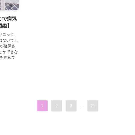
とで病気
図鑑】
リニック、
はないでし
日が確保さ
なかできな
院を辞めて
1
2
3
...
21