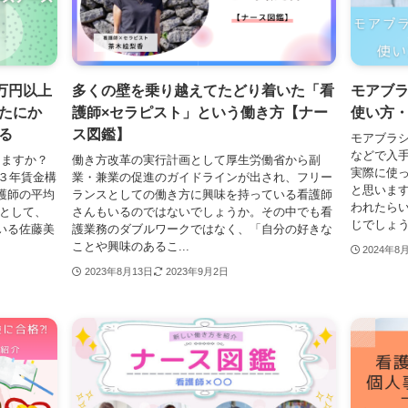
万円以上
多くの壁を乗り越えてたどり着いた「看
モアブ
たにか
護師×セラピスト」という働き方【ナー
使い方
る
ス図鑑】
モアブラ
などで入
りますか？
働き方改革の実行計画として厚生労働省から副
実際に使
和３年賃金構
業・兼業の促進のガイドラインが出され、フリー
と思いま
護師の平均
ランスとしての働き方に興味を持っている看護師
われたら
師として、
さんもいるのではないでしょうか。その中でも看
じでしょう？
いる佐藤美
護業務のダブルワークではなく、「自分の好きな
ことや興味のあるこ...
2024年8
2023年8月13日
2023年9月2日