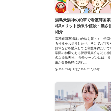
湯島天湯神の鉛筆で看護師国家
格⁈メリット効果や値段・濃さ
紹介
看護師国家試験の合格を願って、学問
る神社をお参りしたり、そこでお守り
鉛筆などを購入してご利益を得たいで
学問の神様である菅原道真公を祀る神
名な湯島天神。 受験シーズンには、
生が合格祈願に訪れ...
2024年9月19日
2024年10月16日