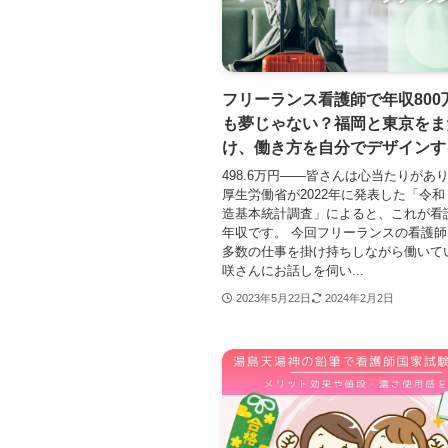
フリーランス看護師で年収800
も夢じゃない？福岡と東京をま
け、働き方を自分でデザインす
498.6万円――皆さんは心当たりがあ
厚生労働省が2022年に発表した「令
造基本統計調査」によると、これが看
年収です。 今回フリーランスの看護
多数の仕事を掛け持ちしながら働いて
咲さんにお話しを伺い...
2023年5月22日
2024年2月2日