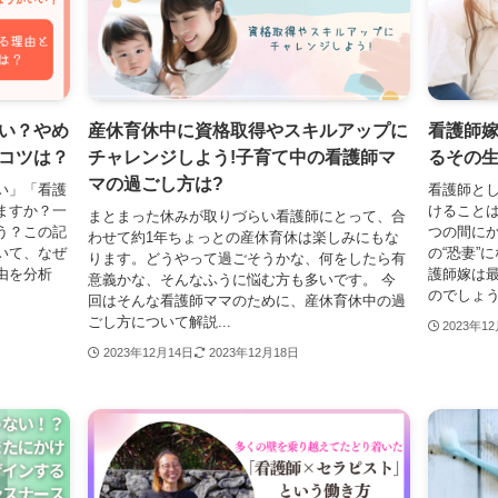
い？やめ
産休育休中に資格取得やスキルアップに
看護師
コツは？
チャレンジしよう!子育て中の看護師マ
るその
マの過ごし方は?
い」「看護
看護師と
ますか？一
けることは
まとまった休みが取りづらい看護師にとって、合
う？この記
つの間に
わせて約1年ちょっとの産休育休は楽しみにもな
いて、なぜ
の“恐妻”
ります。どうやって過ごそうかな、何をしたら有
由を分析
護師嫁は
意義かな、そんなふうに悩む方も多いです。 今
のでしょうか
回はそんな看護師ママのために、産休育休中の過
ごし方について解説...
2023年1
2023年12月14日
2023年12月18日