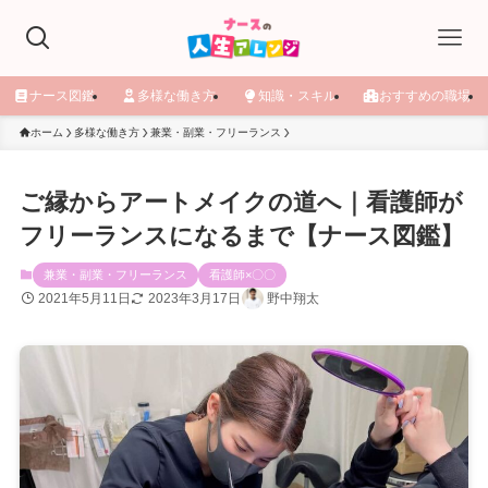
ナース図鑑
多様な働き方
知識・スキル
おすすめの職場
ホーム
多様な働き方
兼業・副業・フリーランス
ご縁からアートメイクの道へ｜看護師が
フリーランスになるまで【ナース図鑑】
兼業・副業・フリーランス
看護師×〇〇
2021年5月11日
2023年3月17日
野中翔太