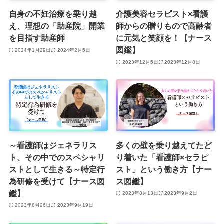
自身の不妊治療を乗り越
介護美容セラピスト×看護
え、理想の「助産院」開業
師からの贈りもので高齢者
を目指す助産師
に元気と笑顔を！【ナース
図鑑】
2024年1月29日
2024年2月5日
2023年12月5日
2023年12月8日
～看護師はジェネラリス
多くの壁を乗り越えてたど
ト、その中でのスペシャリ
り着いた「看護師×セラピ
ストとして生きる～特定行
スト」という働き方【ナー
為研修を受けて【ナース図
ス図鑑】
鑑】
2023年8月13日
2023年9月2日
2023年8月26日
2023年9月19日