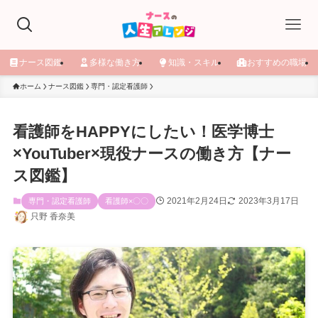
ナース図鑑
多様な働き方
知識・スキル
おすすめの職場
ホーム
ナース図鑑
専門・認定看護師
看護師をHAPPYにしたい！医学博士
×YouTuber×現役ナースの働き方【ナー
ス図鑑】
2021年2月24日
2023年3月17日
専門・認定看護師
看護師×〇〇
只野 香奈美