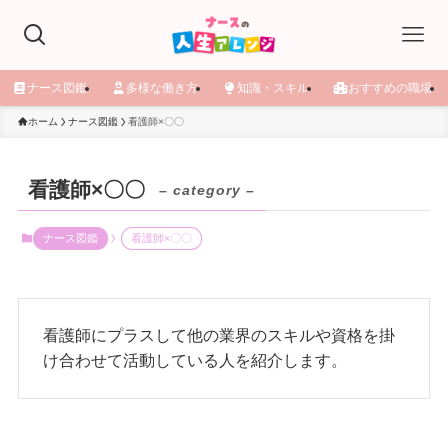
ナース図鑑
多様な働き方
知識・スキル
おすすめの職場
ホーム
ナース図鑑
看護師×〇〇
看護師×〇〇
– category –
ナース図鑑
看護師×〇〇
看護師にプラスして他の業界のスキルや資格を掛
け合わせて活動している人を紹介します。