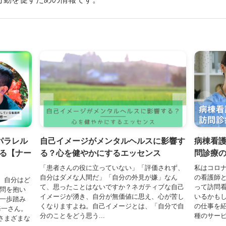
パラレル
自己イメージがメンタルヘルスに影響す
病棟看
る【ナー
る？心を健やかにするエッセンス
問診療
「患者さんの役に立っていない」「評価されず、
私はコロナ
自分はダメな人間だ」「自分の外見が嫌」なん
の看護師
、自分はど
て、思ったことはないですか？ネガティブな自己
って訪問
疑問を抱い
イメージが湧き、自分が無価値に思え、心が苦し
いるかも
ら一歩踏み
くなりますよね。自己イメージとは、「自分で自
の仕事を
修一さん。
分のことをどう思う...
種のサービス
さまざまな