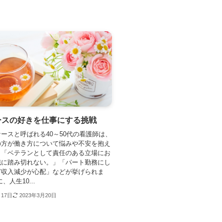
ースの好きを仕事にする挑戦
ースと呼ばれる40～50代の看護師は、
の方が働き方について悩みや不安を抱え
。「ベテランとして責任のある立場にお
職に踏み切れない。」「パート勤務にし
ど収入減少が心配」などが挙げられま
、人生10...
月17日
2023年3月20日