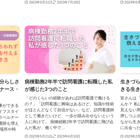
2023年6月21日
2023年7月18日
2023年6
分らしさ
病棟勤務2年半で訪問看護に転職した私
生きづ
ナース・
が感じた3つのこと
きる生
「どのくらいの経験があれば訪問看護で働ける
皆さんは
の？」「訪問看護に興味はあるけど、知識や技術
んか？ 私
事ができる
がほとんどなくて自信がない」など、訪問看護師
見えない
イフスタイ
として働きたいけど、一歩が踏み出せないという
押しつぶ
ラベルナー
人に向けて。 病棟経験2年半で訪問看護に飛び込
ながら生き
護師も増え
んだ私が、働く中で...
に出会ったH
て場所や時
2023年5月21日
2023年6月10日
2023年2