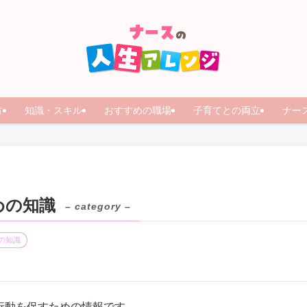
方
知識・スキル
おすすめの職場
子育てとの両立
ナー
めの知識
– category –
の知識
行動を促すための情報です。