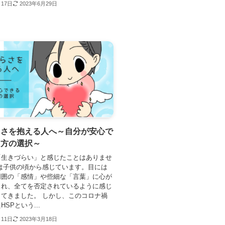
月17日
2023年6月29日
らさを抱える人へ～自分が安心で
き方の選択～
「生きづらい」と感じたことはありませ
は子供の頃から感じています。目には
周囲の「感情」や些細な「言葉」に心が
され、全てを否定されているように感じ
てきました。 しかし、このコロナ禍
SPという...
月11日
2023年3月18日