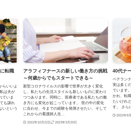
業に転職
アラフィフナースの新しい働き方の挑戦
40代ナ
～何歳からでもスタートできる～
ベテランナ
実は多く
からいいよ
新型コロナウイルスの影響で世界が大きく変化
ています
 私は夫が
し、私たちの生活スタイルも新しいものに変わり
かれ、転
れていま
つつあります。同時に、医療者である私たちの働
たいけれ
しても譲れ
き方にも変化が起こっています。 世の中の変化
す。 さらに
ないという
に合わせ、今までの経験を発揮させたい、そして
これからの看護師人生...
2022年9
2022年10月22日
2023年3月20日